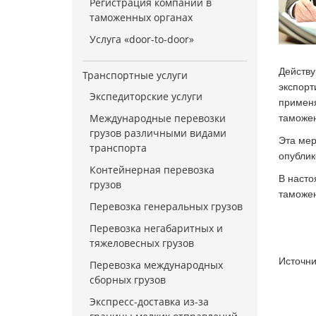
Регистрация компании в
таможенных органах
Услуга «door-to-door»
Действу
Транспортные услуги
экспорт
Экспедиторские услуги
применя
Международные перевозки
таможен
грузов различными видами
Эта мер
транспорта
опублик
Контейнерная перевозка
В насто
грузов
таможен
Перевозка генеральных грузов
Перевозка негабаритных и
тяжеловесных грузов
Источн
Перевозка международных
сборных грузов
Экспресс-доставка из-за