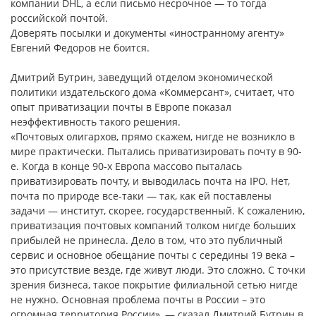
компании DHL, а если письмо несрочное — то тогда
российской почтой.
Доверять посылки и документы «иностранному агенту»
Евгений Федоров не боится.
Дмитрий Бутрин, заведущий отделом экономической
политики издательского дома «Коммерсант», считает, что
опыт приватизации почты в Европе показал
неэффективность такого решения.
«Почтовых олигархов, прямо скажем, нигде не возникло в
мире практически. Пытались приватизировать почту в 90-
е. Когда в конце 90-х Европа массово пыталась
приватизировать почту, и выводилась почта на IPO. Нет,
почта по природе все-таки — так, как ей поставлены
задачи — институт, скорее, государственный. К сожалению,
приватизация почтовых компаний толком нигде больших
прибылей не принесла. Дело в том, что это публичный
сервис и основное обещание почты с середины 19 века –
это присутствие везде, где живут люди. Это сложно. С точки
зрения бизнеса, такое покрытие филиальной сетью нигде
не нужно. Основная проблема почты в России – это
огромная территория России», — сказал Дмитрий Бутрин в