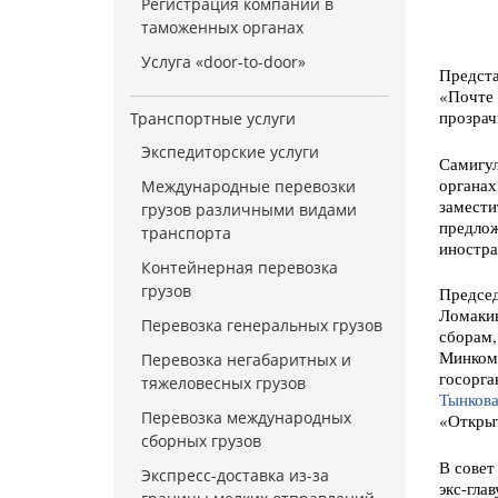
Регистрация компании в
таможенных органах
Услуга «door-to-door»
Предста
«Почте 
прозра
Транспортные услуги
Экспедиторские услуги
Самигул
органах
Международные перевозки
замести
грузов различными видами
предлож
транспорта
иностра
Контейнерная перевозка
грузов
Председ
Ломакин
Перевозка генеральных грузов
сборам,
Минкомс
Перевозка негабаритных и
госорга
тяжеловесных грузов
Тынко
в
Перевозка международных
«Открыт
сборных грузов
В совет
Экспресс-доставка из-за
экс-гла