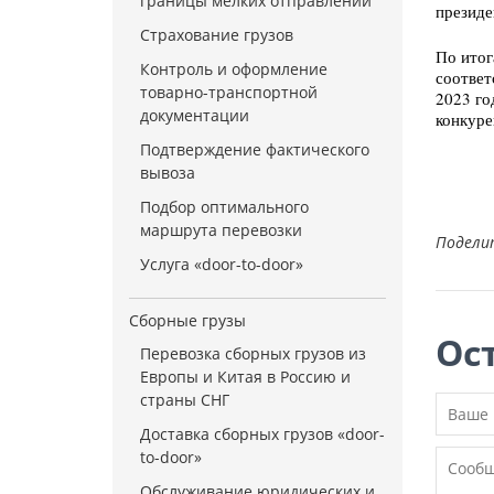
границы мелких отправлений
президе
Страхование грузов
По итог
Контроль и оформление
соответ
товарно-транспортной
2023 го
документации
конкуре
Подтверждение фактического
вывоза
Подбор оптимального
маршрута перевозки
Подели
Услуга «door-to-door»
Сборные грузы
Ос
Перевозка сборных грузов из
Европы и Китая в Россию и
страны СНГ
Доставка сборных грузов «door-
to-door»
Обслуживание юридических и