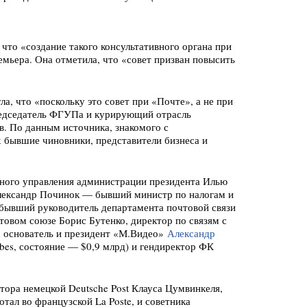
что «создание такого консультативного органа при
емьера. Она отметила, что «совет призван повысить
а, что «поскольку это совет при «Почте», а не при
редседатель ФГУПа и курирующий отрасль
в. По данным источника, знакомого с
х бывшие чиновники, представители бизнеса и
тного управления администрации президента Илью
лександр Починок — бывший министр по налогам и
 бывший руководитель департамента почтовой связи
товом союзе Борис Бутенко, директор по связям с
, основатель и президент «М.Видео»
Александр
bes, состояние — $0,9 млрд) и гендиректор ФК
тора немецкой Deutsche Post Клауса Цумвинкеля,
тал во французской La Poste, и советника