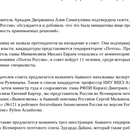
витель Аркадия Дворковича Алия Самигуллина подтвердила газете, 
России» обсуждается и добавила, что это была инициатива вице-пр
чность принимаемых решений».
лина не назвала претендентов на вхождение в совет. Она подчеркнул
 власти, кандидатуры представляются гендиректором «Почты». П
тель главы Минкомсвязи Михаил Евраев отказались от комментарие
ениями «Почты России», в совет войдут 11 человек, среди которы
нные специалисты.
ателем совета предлагается назначить бывшего начальника экспер
а-Румянцева. Также в списке кандидатов: профессор НИУ ВШЭ А
 затем министр туда и соцразвития, глава РФПИ Кирилл Дмитриев,
вязи Евгений Биргер, экс-представитель России во Всемирном поч
нами «Вымпелкома» и бывший замглавы Россвязи Сергей Мальянов
ан
(№121 в рейтинге богатейших бизнесменов России по версии For
ие» Рубен Аганбегян.
 также предлагается назначить трех иностранцев: бывшего гендирек
ву Всемирного почтового союза Эдуарда Дайана, который также рабо