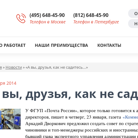
О
(495) 648-45-90
(812) 648-45-90
Телефон в Москве
Телефон в Петербурге
Н
О РАБОТАЕТ
НАШИ ПРЕИМУЩЕСТВА
КОНТАКТЫ
я
»
Новости
»
«А вы, друзья, как не садитесь…»
ря 2014
 вы, друзья, как не с
У ФГУП «Почта России», которое только готовится к 
директоров, пишет в четверг, 23 января, газета
«Комме
Аркадий Дворкович предложил создать совет по страт
чиновники и топ-менеджеры российских и иностранных
бывший глава экспертного управления администрации 