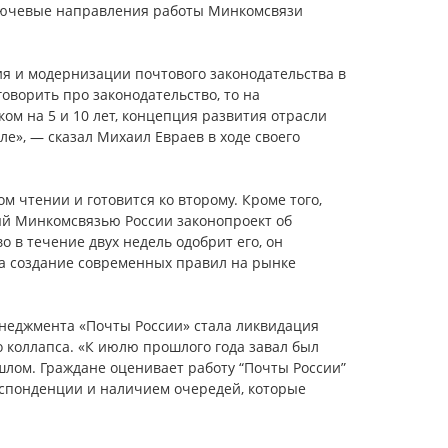
лючевые направления работы Минкомсвязи
 и модернизации почтового законодательства в
говорить про законодательство, то на
м на 5 и 10 лет, концепция развития отрасли
ле», — сказал Михаил Евраев в ходе своего
м чтении и готовится ко второму. Кроме того,
ый Минкомсвязью России законопроект об
 в течение двух недель одобрит его, он
на создание современных правил на рынке
неджмента «Почты России» стала ликвидация
 коллапса. «К июлю прошлого года завал был
лом. Граждане оценивает работу “Почты России”
еспонденции и наличием очередей, которые