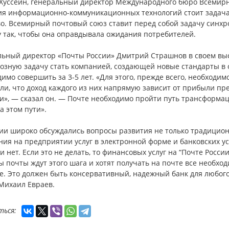
Хуссейн, генеральный директор Международного бюро Всемирног
ия информационно-коммуникационных технологий стоит задача н
во. Всемирный почтовый союз ставит перед собой задачу синхр
у так, чтобы она оправдывала ожидания потребителей.
льный директор «Почты России» Дмитрий Страшнов в своем выс
озную задачу стать компанией, создающей новые стандарты в о
имо совершить за 3-5 лет. «Для этого, прежде всего, необходи
и, что доход каждого из них напрямую зависит от прибыли пре
», — сказал он. — Почте необходимо пройти путь трансформац
а этом пути».
сии широко обсуждались вопросы развития не только традицион
ия на предприятии услуг в электронной форме и банковских ус
и нет. Если это не делать, то финансовых услуг на “Почте Росс
 почты ждут этого шага и хотят получать на почте все необх
. Это должен быть консервативный, надежный банк для любого
Михаил Евраев.
ться: