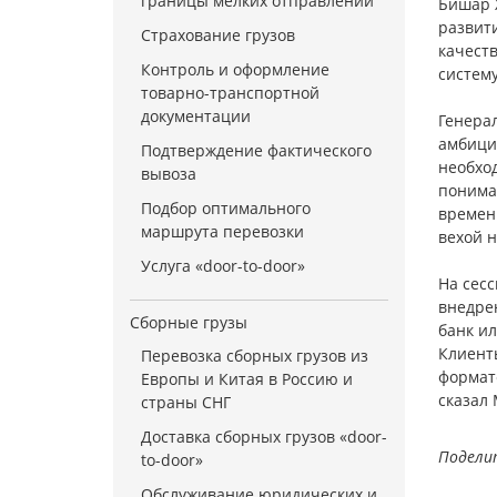
границы мелких отправлений
Бишар 
развит
Страхование грузов
качест
Контроль и оформление
систем
товарно-транспортной
документации
Генера
амбици
Подтверждение фактического
необход
вывоза
понимал
Подбор оптимального
времени
маршрута перевозки
вехой н
Услуга «door-to-door»
На сес
внедрен
Сборные грузы
банк ил
Клиенты
Перевозка сборных грузов из
формате
Европы и Китая в Россию и
сказал 
страны СНГ
Доставка сборных грузов «door-
Подели
to-door»
Обслуживание юридических и