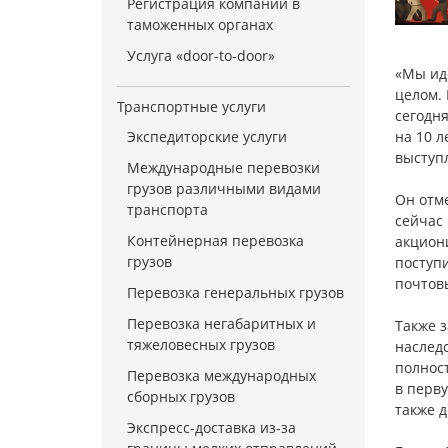
Регистрация компании в
таможенных органах
Услуга «door-to-door»
«Мы ид
целом. 
Транспортные услуги
сегодня
Экспедиторские услуги
на 10 л
выступ
Международные перевозки
грузов различными видами
Он отме
транспорта
сейчас
Контейнерная перевозка
акциони
грузов
поступи
почтовы
Перевозка генеральных грузов
Перевозка негабаритных и
Также 
тяжеловесных грузов
наслед
полнос
Перевозка международных
в перв
сборных грузов
также д
Экспресс-доставка из-за