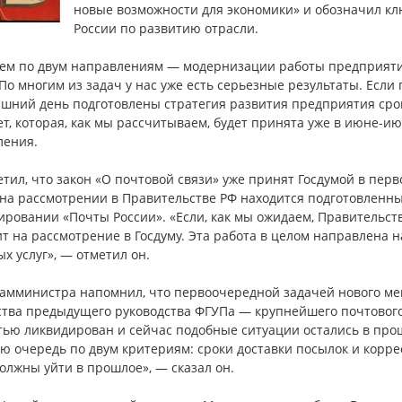
новые возможности для экономики» и обозначил к
России по развитию отрасли.
ем по двум направлениям — модернизации работы предприятия
По многим из задач у нас уже есть серьезные результаты. Если 
шний день подготовлены стратегия развития предприятия сроко
ет, которая, как мы рассчитываем, будет принята уже в июне-ию
ления.
тил, что закон «О почтовой связи» уже принят Госдумой в перво
 на рассмотрении в Правительстве РФ находится подготовленн
ровании «Почты России». «Если, как мы ожидаем, Правительство
т на рассмотрение в Госдуму. Эта работа в целом направлена 
х услуг», — отметил он.
замминистра напомнил, что первоочередной задачей нового ме
ства предыдущего руководства ФГУПа — крупнейшего почтового
тью ликвидирован и сейчас подобные ситуации остались в прош
ую очередь по двум критериям: сроки доставки посылок и корр
олжны уйти в прошлое», — сказал он.