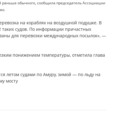
й раньше обычного, сообщила председатель Ассоциации
яо.
еревозка на кораблях на воздушной подушке. В
2 таких судов. По информации причастных
зованы для перевозки международных посылок», —
резким понижением температуры, отметила глава
я летом судами по Амуру, зимой — по льду на
му мосту