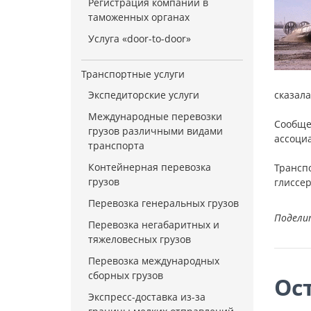
Регистрация компании в
таможенных органах
Услуга «door-to-door»
Транспортные услуги
Экспедиторские услуги
сказала
Международные перевозки
Сообще
грузов различными видами
ассоци
транспорта
Контейнерная перевозка
Трансп
грузов
глиссер
Перевозка генеральных грузов
Подели
Перевозка негабаритных и
тяжеловесных грузов
Перевозка международных
сборных грузов
Ос
Экспресс-доставка из-за