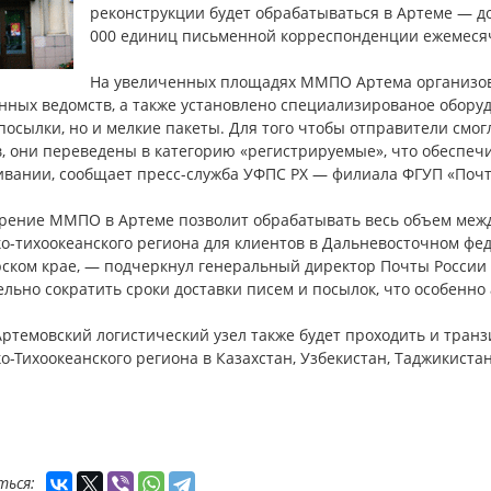
реконструкции будет обрабатываться в Артеме — до
000 единиц письменной корреспонденции ежемеся
На увеличенных площадях ММПО Артема организов
нных ведомств, а также установлено специализированое обору
посылки, но и мелкие пакеты. Для того чтобы отправители смо
, они переведены в категорию «регистрируемые», что обеспечи
ивании, сообщает пресс-служба УФПС РХ — филиала ФГУП «Почт
рение ММПО в Артеме позволит обрабатывать весь объем межд
о-тихоокеанского региона для клиентов в Дальневосточном фе
ском крае, — подчеркнул генеральный директор Почты России
льно сократить сроки доставки писем и посылок, что особенно 
ртемовский логистический узел также будет проходить и транз
о-Тихоокеанского региона в Казахстан, Узбекистан, Таджикиста
ться: