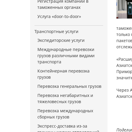
Регистрация компании в
таможенных органах
Услуга «door-to-door»
таможе
Транспортные услуги
только 
Экспедиторские услуги
пакетов
отслеж
Международные перевозки
грузов различными видами
«Расши
транспорта
Азиатск
Контейнерная перевозка
Примор
грузов
значите
Перевозка генеральных грузов
Через А
Перевозка негабаритных и
Азиатск
тяжеловесных грузов
Перевозка международных
сборных грузов
Экспресс-доставка из-за
Подели