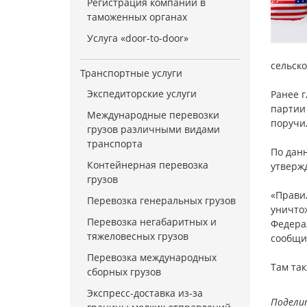
Регистрация компании в
таможенных органах
Услуга «door-to-door»
сельско
Транспортные услуги
Экспедиторские услуги
Ранее 
партии
Международные перевозки
поручи
грузов различными видами
транспорта
По дан
Контейнерная перевозка
утверж
грузов
«Прави
Перевозка генеральных грузов
уничто
Перевозка негабаритных и
Федера
тяжеловесных грузов
сообщил
Перевозка международных
Там так
сборных грузов
Экспресс-доставка из-за
Подели