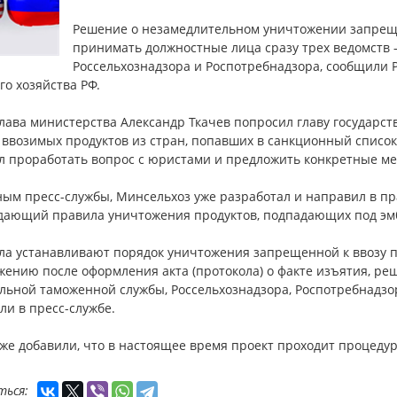
Решение о незамедлительном уничтожении запрещен
принимать должностные лица сразу трех ведомств 
Россельхознадзора и Роспотребнадзора, сообщили 
го хозяйства РФ.
глава министерства Александр Ткачев попросил главу государс
 ввозимых продуктов из стран, попавших в санкционный список
л проработать вопрос с юристами и предложить конкретные ме
ным пресс-службы, Минсельхоз уже разработал и направил в пр
дающий правила уничтожения продуктов, подпадающих под эм
ла устанавливают порядок уничтожения запрещенной к ввозу 
жению после оформления акта (протокола) о факте изъятия, 
льной таможенной службы, Россельхознадзора, Роспотребнадзо
и в пресс-службе.
же добавили, что в настоящее время проект проходит процедур
ться: