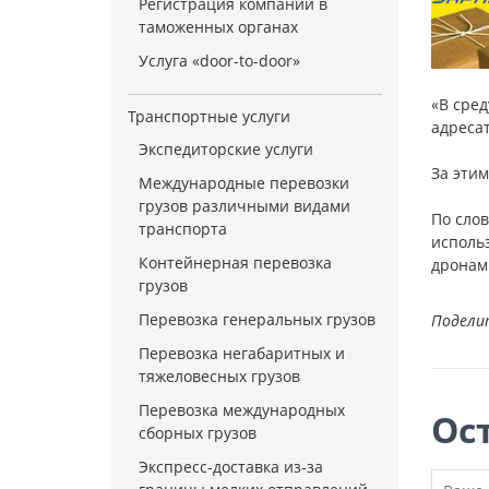
Регистрация компании в
таможенных органах
Услуга «door-to-door»
«В сред
Транспортные услуги
адресат
Экспедиторские услуги
За эти
Международные перевозки
грузов различными видами
По слов
транспорта
исполь
Контейнерная перевозка
дронам
грузов
Перевозка генеральных грузов
Подели
Перевозка негабаритных и
тяжеловесных грузов
Перевозка международных
Ос
сборных грузов
Экспресс-доставка из-за