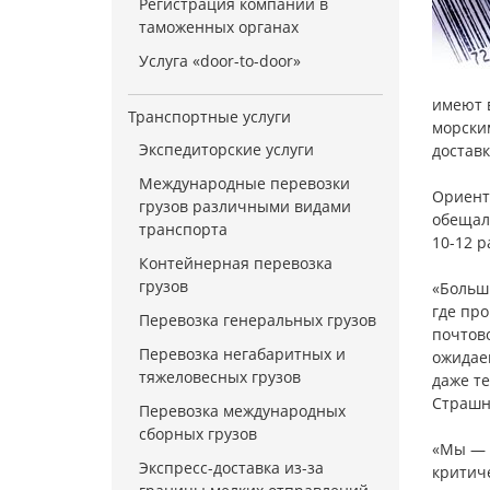
Регистрация компании в
таможенных органах
Услуга «door-to-door»
имеют 
Транспортные услуги
морским
Экспедиторские услуги
достав
Международные перевозки
Ориенти
грузов различными видами
обещали
транспорта
10-12 р
Контейнерная перевозка
грузов
«Больш
где про
Перевозка генеральных грузов
почтово
Перевозка негабаритных и
ожидаем
тяжеловесных грузов
даже те
Страшн
Перевозка международных
сборных грузов
«Мы — 
Экспресс-доставка из-за
критиче