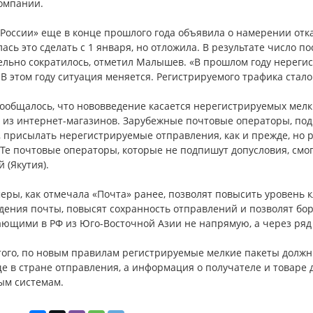
компании.
России» еще в конце прошлого года объявила о намерении отк
ась это сделать с 1 января, но отложила. В результате число
ельно сократилось, отметил Малышев. «В прошлом году нереги
В этом году ситуация меняется. Регистрируемого трафика стало
ообщалось, что нововведение касается нерегистрируемых мелки
в из интернет-магазинов. Зарубежные почтовые операторы, под
, присылать нерегистрируемые отправления, как и прежде, но
Те почтовые операторы, которые не подпишут допусловия, смог
 (Якутия).
еры, как отмечала «Почта» ранее, позволят повысить уровень к
дения почты, повысят сохранность отправлений и позволят бо
ающими в РФ из Юго-Восточной Азии не напрямую, а через ряд 
того, по новым правилам регистрируемые мелкие пакеты должн
е в стране отправления, а информация о получателе и товаре
ым системам.