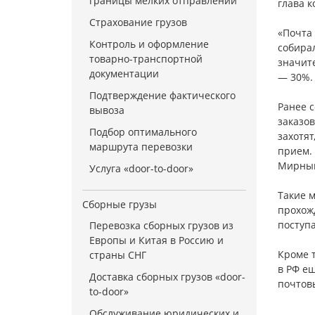
границы мелких отправлений
глава 
Страхование грузов
«Почта 
Контроль и оформление
собирал
товарно-транспортной
значит
документации
— 30%. 
Подтверждение фактического
Ранее с
вывоза
заказо
Подбор оптимального
захотят
маршрута перевозки
прием. 
Мирный
Услуга «door-to-door»
Такие м
Сборные грузы
прохож
поступ
Перевозка сборных грузов из
Европы и Китая в Россию и
Кроме 
страны СНГ
в РФ ещ
Доставка сборных грузов «door-
почтов
to-door»
Обслуживание юридических и