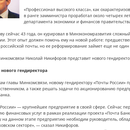
«Профессионал высокого класса», как охарактеризо
в ранге замминистра проработал около четырех лет
департамента экономики и финансов правительства
ву сейчас 43 года, он курировал в Минэкономразвития сложны
ии. Этот опыт должен помочь ему на новой работе: предшестве
 российской почты, но ее реформирование займет еще не один 
Минкомсвязи Николай Никифоров представит нового гендиректор
 нового гендиректора
вам главы Минкомсвязи, новому гендиректору «Почты России» 
ственником, а также решать задачи по акционированию предпр
анка.
 России» — крупнейшее предприятие в своей сфере. Сейчас пер
ю финансовых услуг в рамках реализации проекта «Почта Банк»
у на данном этапе предприятию необходим руководитель, обла
ковском секторе», — сказал Никифоров.