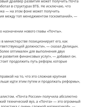
новый драйвер развития может получить Почта
ботал в структурах ВТБ. Не исключаю, что
нка — на этом фоне может получить
вия между топ менеджментом госкомпаний», —
о назначении нового главы «Почты».
 в министерстве позиционирует его, как
ответствующей должности», — сказал Делицын.
более оптимален для выполнения двух
и развития финансовых услуг», — добавил он.
стоит продолжить путь реформ, которые
равкой на то, что это сложная крупная
дальше идти этим путем и продолжать реформы»,
алистом. «Почта России» получила абсолютно
кий технический вуз, а «Почта» — это огромный
 логистика с очень сложной математикой», —