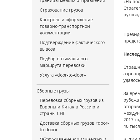
границы мелких отправлений
«На по
Стратег
Страхование грузов
руково
Контроль и оформление
товарно-транспортной
документации
Президе
предсто
Подтверждение фактического
вывоза
Наслед
Подбор оптимального
маршрута перевозки
Страшно
аэропо
Услуга «door-to-door»
удалос
Сборные грузы
За вре
рубежа 
Перевозка сборных грузов из
отправ
Европы и Китая в Россию и
междуна
страны СНГ
2017 г
Доставка сборных грузов «door-
40 тыся
to-door»
Обслуживание юридических и
В 2014 