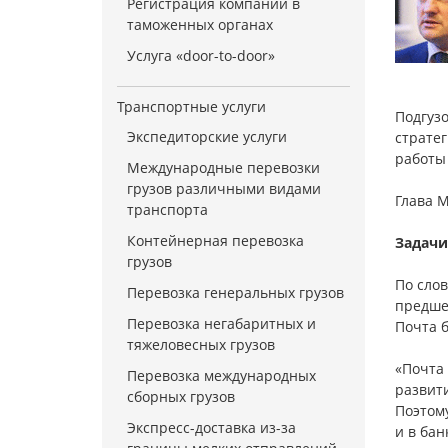
Регистрация компании в
таможенных органах
Услуга «door-to-door»
Транспортные услуги
Подгузо
Экспедиторские услуги
стратег
работы
Международные перевозки
грузов различными видами
Глава 
транспорта
Контейнерная перевозка
Задачи
грузов
По сло
Перевозка генеральных грузов
предше
Перевозка негабаритных и
Почта б
тяжеловесных грузов
«Почта
Перевозка международных
развити
сборных грузов
Поэтом
Экспресс-доставка из-за
и в бан