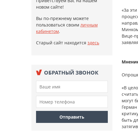
Приветствуем Вас на нашем
новом сайте!
«За эт
процес
Вы по-прежнему можете
направ
пользоваться своим
личным
Минком
кабинетом
.
Вице-п
заявляя
Старый сайт находится
здесь
Мнение
ОБРАТНЫЙ ЗВОНОК
Опроше
«В цел
считат
могут 
Герман 
критик
быть д
затяги