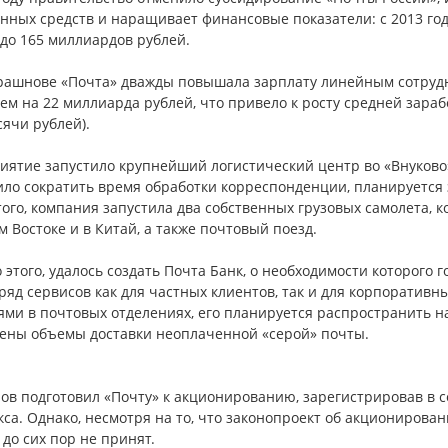
нных средств и наращивает финансовые показатели: с 2013 год
до 165 миллиардов рублей.
рашнове «Почта» дважды повышала зарплату линейным сотрудни
ем на 22 миллиарда рублей, что привело к росту средней зарабо
сячи рублей).
иятие запустило крупнейший логистический центр во «Внуково»
ло сократить время обработки корреспонденции, планируется з
ого, компания запустила два собственных грузовых самолета,
 Востоке и в Китай, а также почтовый поезд.
этого, удалось создать Почта Банк, о необходимости которого г
ряд сервисов как для частных клиентов, так и для корпоративн
ми в почтовых отделениях, его планируется распространить на
ены объемы доставки неоплаченной «серой» почты.
ов подготовил «Почту» к акционированию, зарегистрировав в 
са. Однако, несмотря на то, что законопроект об акционирован
н до сих пор не принят.