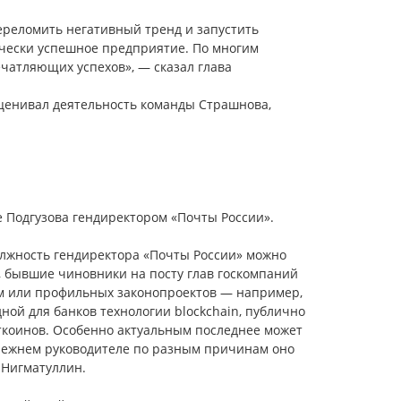
ереломить негативный тренд и запустить
чески успешное предприятие. По многим
чатляющих успехов», — сказал глава
оценивал деятельность команды Страшнова,
Подгузова гендиректором «Почты России».
олжность гендиректора «Почты России» можно
, бывшие чиновники на посту глав госкомпаний
м или профильных законопроектов — например,
ой для банков технологии blockchain, публично
ткоинов. Особенно актуальным последнее может
прежнем руководителе по разным причинам оно
 Нигматуллин.