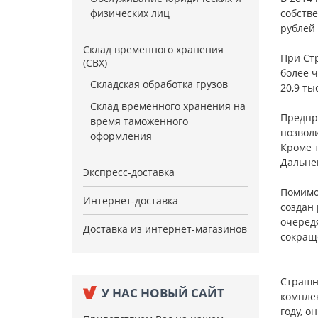
физических лиц
собстве
рублей 
Склад временного хранения
При Ст
(СВХ)
более ч
Складская обработка грузов
20,9 ты
Склад временного хранения на
Предпр
время таможенного
позволи
оформления
Кроме т
Дальнем
Экспресс-доставка
Помимо 
Интернет-доставка
создан 
очередя
Доставка из интернет-магазинов
сокращ
Страшн
У НАС НОВЫЙ САЙТ
комплек
году, о