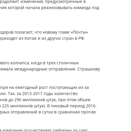
продолжит изменения, предусмотренные в
ения которой начала реализовывать команда под
доров полагает, что новому главе «Почты»
иходят из Китая и из других стран в РФ.
вого коллапса, когда в трех столичных
инимала международные отправления. Страшнову
отря на ежегодный рост поступающих из-за
и. Так, за 2013-2017 годы количество
ов до 296 миллионов штук, при этом объем
о 225 миллионов штук). В пиковый период 2016-
дных отправлений в сутки в сравнении против
 и компания осуществляет реформы за счет