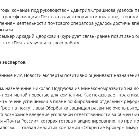
и годы команде под руководством Дмитрия Страшнова удалось п
с трансформации «Почты» в клиентоориентированное, экономи
лениям деятельности почтового оператора удалось достичь впе
связи.
ремьер Аркадий Дворкович (курирует связь) ранее позитивно 
, что «Почта» улучшила свою работу.
 экспертов
нные РИА Новости эксперты позитивно оценивают назначение 
ом, назначение Николая Подгузова из Минэкономразвития на д
ь позитивной новостью для компании. Как показывает практика
быть очень успешными в плане лоббирования отдельных рефор
Греф на посту главы Сбербанка защищал развитие очень выгодн
уя возможное введение уголовной ответственности за обмен би
ля «Почты России», которая готова к акционированию, но при 
валось», — сказал аналитик компании «Открытие Брокер» Тимур