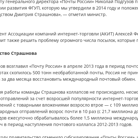
сту генерального директора «Почты России» Николай Подгузов 
ии развития ФГУП, которую мы утвердили в 2014 году и полож
дством Дмитрия Страшнова», — отметил министр.
нт Ассоциации компаний интернет-торговли (АКИТ) Алексей Фе
ит также решить проблему огромного числа посылок, которые пр
ство Страшнова
в возглавил «Почту России» в апреле 2013 года в период почто
ртах скопилось 500 тонн необработанной почты, Россия не пр
ь за два месяца восстановить международный почтовый обмен.
мя работы команды Страшнова коллапсов не происходило, несм
отправлений за счет возросшей популярности интернет-торговл
лений с товарными вложениями возросло втрое — с 109 миллион
родных отправлений возрос почти в 10 раз (с 21,7 миллиона д
одов ежесуточно обрабатывалось более 1,5 миллиона междунаро
ч в период наступления почтового коллапса 2012-2013 годов.
году правительство отменило субсидирование «Почты России»,