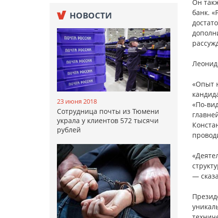
Он так
банк. «
НОВОСТИ
достат
дополн
рассужд
Леонид
«Опыт н
кандид
23 июня 2018
«По-ви
Сотрудница почты из Тюмени
главней
украла у клиентов 572 тысячи
Констан
рублей
провод
«Деятел
структу
— сказа
Презид
уникаль
техниче