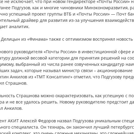
же не исключает, что при новом гендиректоре «Почты России» 
Ранее Подгузов, как и многие чиновники Минэкономразвития, ра
очно успешный проект группы ВТБ и «Почты России» — Почт ба
ительный драйвер для развития из-за улучшения взаимодейст
ает аналитик.
 Делицын из «Финама» также с оптимизмом воспринял новость 
ового руководителя «Почты России» в инвестиционной сфере и
атуру должной весовой категории для принятия решений на со
димому, выбранный из числа ранее озвученных кандидатур наи
ших задач, которые называл министр связи – акционирование 
тин Анкилов из «ТМТ Консалтинг» отметил, что Подгузову пред
ил Страшнов.
ьность Страшнова можно охарактеризовать, как успешную с поп
ра и не все удалось решить. Новому руководителю предстоит 
л Анкилов.
ент АКИТ Алексей Федоров назвал Подгузова уникальным специ
ного специалиста. Он технарь, он закончил лучший петербургс
ский комплекс, это очень сложные механизмы, это сложнейшая