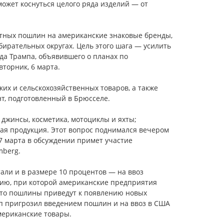
может коснуться целого ряда изделий — от
тных пошлин на американские знаковые бренды,
ирательных округах. Цель этого шага — усилить
а Трампа, объявившего о планах по
торник, 6 марта.
их и сельскохозяйственных товаров, а также
т, подготовленный в Брюсселе.
 джинсы, косметика, мотоциклы и яхты;
нная продукция. Этот вопрос поднимался вечером
7 марта в обсуждении примет участие
mberg.
али и в размере 10 процентов — на ввоз
цию, при которой американские предприятия
 что пошлины приведут к появлению новых
п пригрозил введением пошлин и на ввоз в США
мериканские товары.