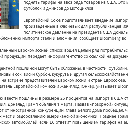
поднять тарифы на ввоз ряда товаров из США. Это 
футболок и джинсов до мотоциклов
Европейский Союз подготавливает введение импор
произведенные в ключевых для республиканцев изб
политическое давление на президента США Дональд
обложению импорта стали и алюминия, сообщает Bloomberg во в
вленный Еврокомиссией список вошел целый ряд потребительск
й продукции, передает информагентство со ссылкой на докумен
ентной пошлиной могут быть обложены, в частности, футболки,
новый сок, виски бурбон, кукуруза и другая сельскохозяйстве
 на встрече представителей Еврокомиссии и стран Евросоюза, 
датель Европейской комиссии Жан-Клод Юнкер, указывает Bloo
ах ввести пошлины в размере 25 процентов на импорт в США ст
ия, Дональд Трамп объявил 1 марта. Назвав «позорной» ситуа
ют от иностранной конкуренции, глава Белого дома пообещал,
х мест и оздоровлению американской экономики. Позднее Трам
йских автомобилей, если ЕС ответит повышением тарифов на а