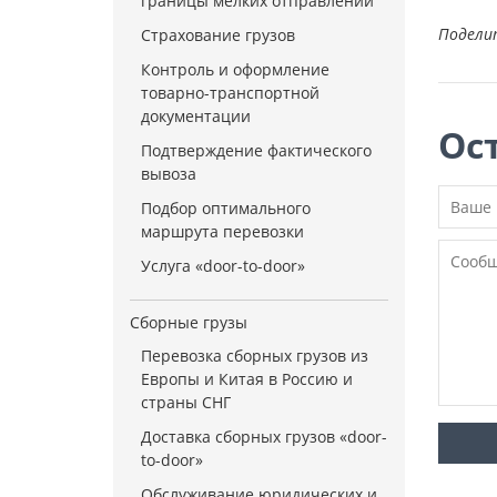
границы мелких отправлений
Подели
Страхование грузов
Контроль и оформление
товарно-транспортной
документации
Ос
Подтверждение фактического
вывоза
Подбор оптимального
маршрута перевозки
Услуга «door-to-door»
Сборные грузы
Перевозка сборных грузов из
Европы и Китая в Россию и
страны СНГ
Доставка сборных грузов «door-
to-door»
Обслуживание юридических и