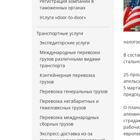
Регистрация компании в
таможенных органах
Услуга «door-to-door»
Транспортные услуги
налого
Экспедиторские услуги
Международные перевозки
В соста
грузов различными видами
стально
транспорта
25-проц
Контейнерная перевозка
апельси
грузов
5 марта
Перевозка генеральных грузов
предсе
Перевозка негабаритных и
О план
тяжеловесных грузов
алюмин
Перевозка международных
страда
сборных грузов
рабочи
Экспресс-доставка из-за
европе